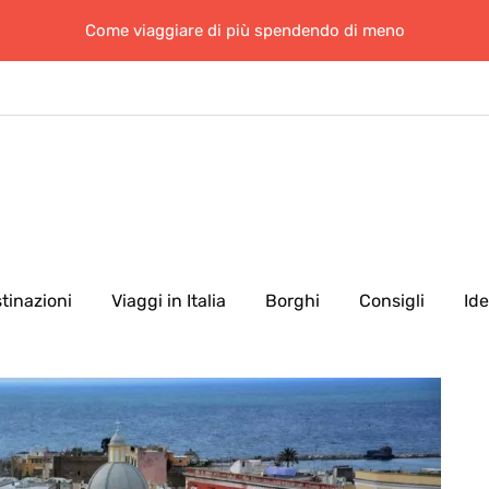
Come viaggiare di più spendendo di meno
tinazioni
Viaggi in Italia
Borghi
Consigli
Id