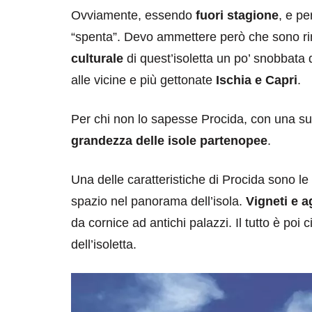
Ovviamente, essendo
fuori stagione
, e pe
“spenta”. Devo ammettere però che sono r
culturale
di quest’isoletta un po’ snobbata 
alle vicine e più gettonate
Ischia e Capri
.
Per chi non lo sapesse Procida, con una sup
grandezza delle isole partenopee
.
destinazioni
destinazioni
sitare il Louvre in
Paros e la Gre
Una delle caratteristiche di Procida sono le
no di 4 ore
Immaturi il Vi
spazio nel panorama dell’isola.
Vigneti e 
no 24, 2019
Giugno 26, 2013
da cornice ad antichi palazzi. Il tutto è po
dell’isoletta.