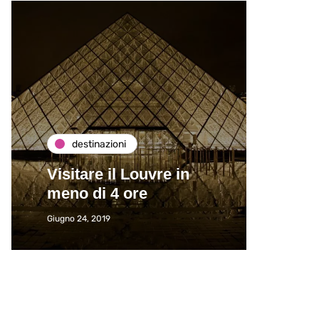
destinazioni
de
Visitare il Louvre in
Paros
meno di 4 ore
Immat
Giugno 24, 2019
Giugno 2