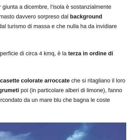
r giunta a dicembre, l’isola è sostanzialmente
imasto davvero sorpreso dal
background
dal turismo di massa e che nulla ha da invidiare
erficie di circa 4 kmq, è la
terza in ordine di
eventi
cia di
Eventi di aprile 2026 a
casette colorate arroccate
che si ritagliano il loro
aggio
Rimini e dintorni
agrumeti
poi (in particolare alberi di limone), fanno
Marzo 31, 2026
i circondato da un mare blu che bagna le coste