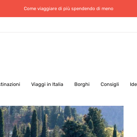
Come viaggiare di più spendendo di meno
tinazioni
Viaggi in Italia
Borghi
Consigli
Id