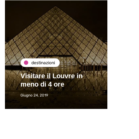
destinazioni
de
Visitare il Louvre in
Paros
meno di 4 ore
Immat
Giugno 24, 2019
Giugno 2