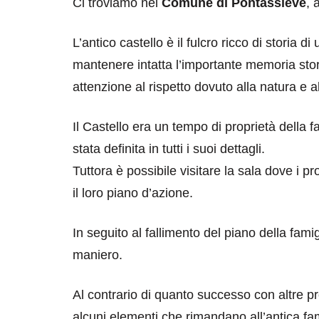
Ci troviamo nel
Comune di Pontassieve
, 
L’antico castello è il fulcro ricco di storia 
mantenere intatta l’importante memoria stori
attenzione al rispetto dovuto alla natura e al
Il Castello era un tempo di proprietà della
destinazioni
destinazioni
stata definita in tutti i suoi dettagli.
Tuttora è possibile visitare la sala dove i pr
sitare il Louvre in
Paros e la Gre
no di 4 ore
Immaturi il Vi
il loro piano d’azione.
no 24, 2019
Giugno 26, 2013
In seguito al fallimento del piano della fami
maniero.
Al contrario di quanto successo con altre pr
alcuni elementi che rimandano all’antica fam