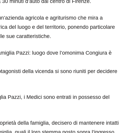
a 30 minuti d’auto dal centro di Firenze.
di un’azienda agricola e agriturismo che mira a
ca del luogo e del territorio, ponendo particolare
le sue caratteristiche.
 famiglia Pazzi: luogo dove l’omonima Congiura è
eventi
otagonisti della vicenda si sono riuniti per decidere
cia di
Eventi di aprile 2026 a
aggio
Rimini e dintorni
Marzo 31, 2026
glia Pazzi, i Medici sono entrati in possesso del
oprietà della famiglia, decisero di mantenere intatti
iglia, quali il loro stemma posto sopra l’ingresso