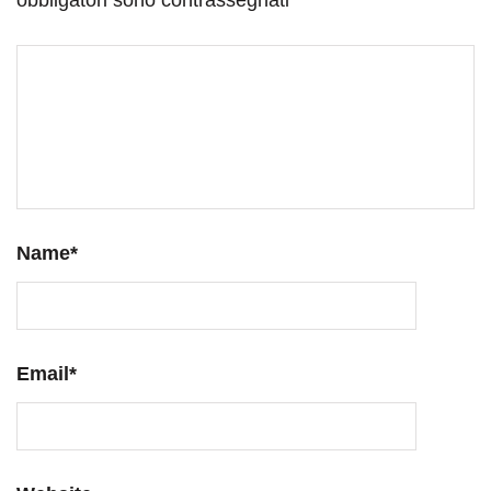
obbligatori sono contrassegnati
*
Name
*
Email
*