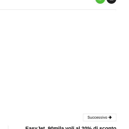
eventi
cia di
Eventi di aprile 2026 a
aggio
Rimini e dintorni
Marzo 31, 2026
Successivo
EasyJet, 90mila voli al 20% di sconto