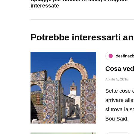
interessate
Potrebbe interessarti a
destinazi
Cosa vede
Aprile 5, 2016
Sette cose d
arrivare all
si trova la 
Bou Said.