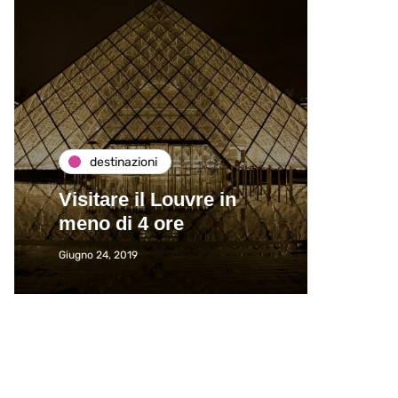
destinazioni
de
Visitare il Louvre in
Paros
meno di 4 ore
Immat
Giugno 24, 2019
Giugno 2