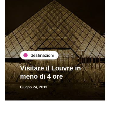
destinazioni
de
Visitare il Louvre in
Paros
meno di 4 ore
Immat
Giugno 24, 2019
Giugno 2