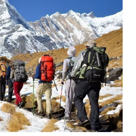
eventi
cia di
Eventi di aprile 2026 a
aggio
Rimini e dintorni
Marzo 31, 2026