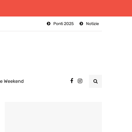
Ponti 2025
Notizie
ee Weekend