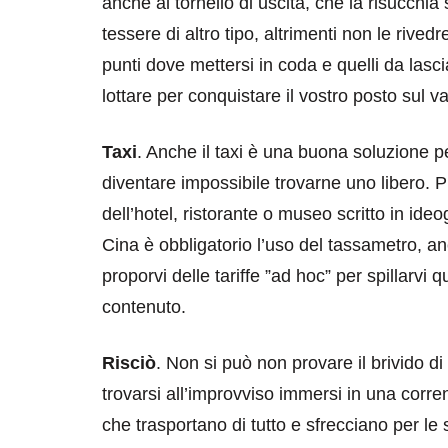
anche al tornello di uscita, che la risucchia
tessere di altro tipo, altrimenti non le rived
punti dove mettersi in coda e quelli da lascia
lottare per conquistare il vostro posto sul v
Taxi
. Anche il taxi è una buona soluzione p
diventare impossibile trovarne uno libero. P
dell’hotel, ristorante o museo scritto in ideo
Cina è obbligatorio l’uso del tassametro, an
proporvi delle tariffe ”ad hoc” per spillarvi
contenuto.
Risciò
. Non si può non provare il brivido d
trovarsi all’improvviso immersi in una corrente 
che trasportano di tutto e sfrecciano per le 