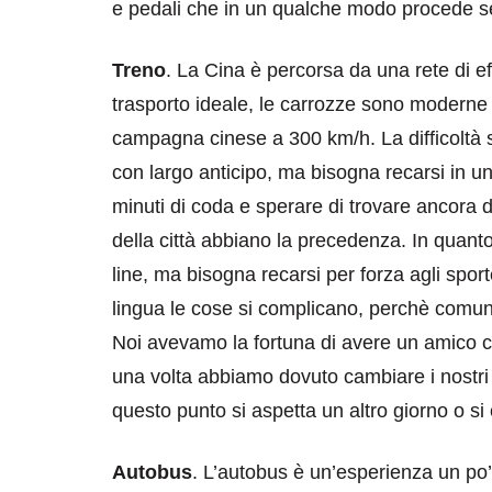
e pedali che in un qualche modo procede s
Treno
. La Cina è percorsa da una rete di eff
trasporto ideale, le carrozze sono moderne 
campagna cinese a 300 km/h. La difficoltà st
con largo anticipo, ma bisogna recarsi in u
destinazioni
destinazioni
minuti di coda e sperare di trovare ancora dei
della città abbiano la precedenza. In quanto 
sitare il Louvre in
Paros e la Gre
no di 4 ore
Immaturi il Vi
line, ma bisogna recarsi per forza agli spor
lingua le cose si complicano, perchè comuni
no 24, 2019
Giugno 26, 2013
Noi avevamo la fortuna di avere un amico ci
una volta abbiamo dovuto cambiare i nostri 
questo punto si aspetta un altro giorno o 
Autobus
. L’autobus è un’esperienza un po’ of