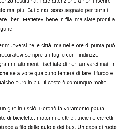
 senza restituirla. Fate attenzione a non inserire
rete mai più. Sui binari sono segnate per terra i
re liberi. Mettetevi bene in fila, ma siate pronti a
agone.
er muoversi nelle città, ma nelle ore di punta può
rocuratevi sempre un foglio con l’indirizzo
grammi altrimenti rischiate di non arrivarci mai. In
che se a volte qualcuno tenterà di fare il furbo e
 qualche euro in più. Il costo è comunque molto
i un giro in risciò. Perchè fa veramente paura
di biciclette, motorini elettrici, tricicli e carretti
strade a filo delle auto e dei bus. Un caos di ruote