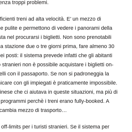
enza troppi problemi.
icienti treni ad alta velocità. E’ un mezzo di
e pulite e permettono di vedere i panorami della
a nel procurarsi i biglietti. Non sono prenotabili
na stazione due o tre giorni prima, fare almeno 30
eventi
 posti: il sistema prevede infatti che gli abitanti
stranieri non è possibile acquistare i biglietti on-
cia di
Eventi di aprile 2026 a
aggio
Rimini e dintorni
telli con il passaporto. Se non si padroneggia la
care con gli impiegati è praticamente impossibile.
Marzo 31, 2026
nese che ci aiutava in queste situazioni, ma più di
programmi perchè i treni erano fully-booked. A
si cambia mezzo di trasporto…
f-limits per i turisti stranieri. Se il sistema per