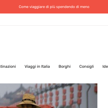
Come viaggiare di più spendendo di meno
tinazioni
Viaggi in Italia
Borghi
Consigli
Id