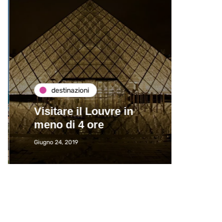
destinazioni
de
Visitare il Louvre in
Paros
meno di 4 ore
Immat
Giugno 24, 2019
Giugno 2