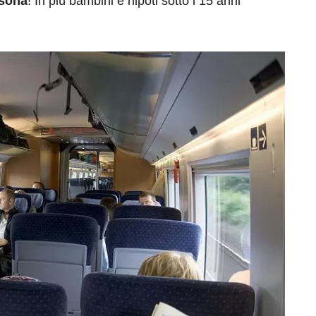
rsona
! In più bambini e nipoti sotto i 15 anni