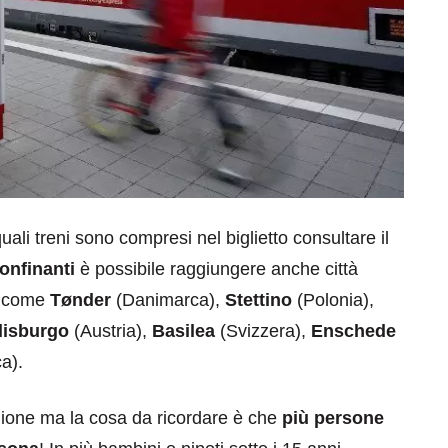
uali treni sono compresi nel biglietto consultare il
onfinanti
è possibile raggiungere anche città
o, come
Tønder
(Danimarca),
Stettino
(Polonia),
lisburgo
(Austria),
Basilea
(Svizzera),
Enschede
a).
gione ma la cosa da ricordare è che
più persone