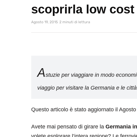
scoprirla low cost
Agosto 19, 2015
2 minuti di lettura
A
stuzie per viaggiare in modo economi
viaggio per visitare la Germania e le città
Questo articolo è stato aggiornato il Agost
Avete mai pensato di girare la
Germania in
volete esplorare l’intera regione? Le ferrov