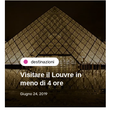
destinazioni
de
Visitare il Louvre in
Paros
meno di 4 ore
Immat
Giugno 24, 2019
Giugno 2