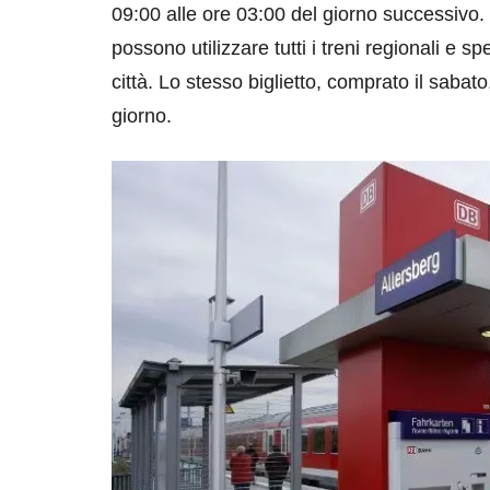
09:00 alle ore 03:00 del giorno successivo.
possono utilizzare tutti i treni regionali e s
città. Lo stesso biglietto, comprato il sabato,
giorno.
destinazioni
destinazioni
sitare il Louvre in
Paros e la Gre
no di 4 ore
Immaturi il Vi
no 24, 2019
Giugno 26, 2013