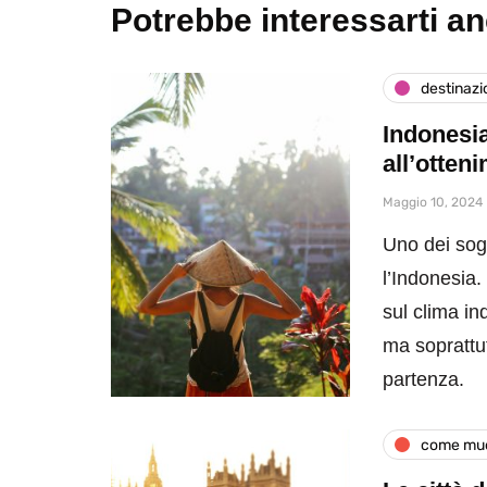
Potrebbe interessarti a
destinazi
Indonesia
all’otten
Maggio 10, 2024
Uno dei sogn
l’Indonesia
sul clima i
ma soprattu
partenza.
come muo