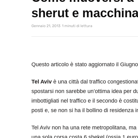
sherut e macchina
Gennaio 21, 2013
1 minuti di lettura
Questo articolo è stato aggiornato il Giugn
Tel Aviv
è una città dal traffico congestion
spostarsi non sarebbe un’ottima idea per due 
imbottigliati nel traffico e il secondo è costi
posti e, se non si ha il bollino di residenz
Tel Aviv non ha una rete metropolitana, ma
una sola corsa costa 6 shekel (ossia 1 euro 