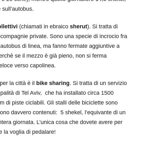
e sull’autobus.
llettivi
(chiamati in ebraico
sherut
). Si tratta di
a compagnie private. Sono una specie di incrocio fra
i autobus di linea, ma fanno fermate aggiuntive a
 perchè se il mezzo è già pieno, non si ferma
eloce verso capolinea.
r la città è il
bike sharing
. Si tratta di un servizio
ipalità di Tel Aviv, che ha installato circa 1500
i piste ciclabili. Gli stalli delle biciclette sono
o sono davvero contenuti: 5 shekel, l’equivante di un
’intera giornata. L’unica cosa che dovete avere per
e la voglia di pedalare!