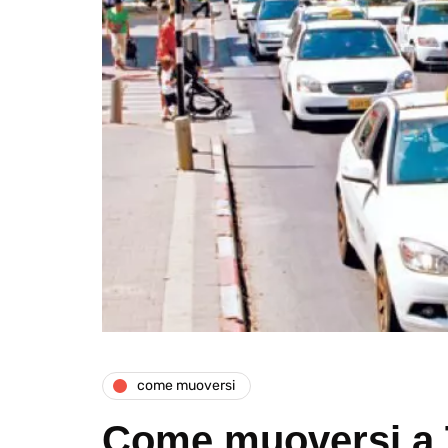
come muoversi
Come muoversi a T