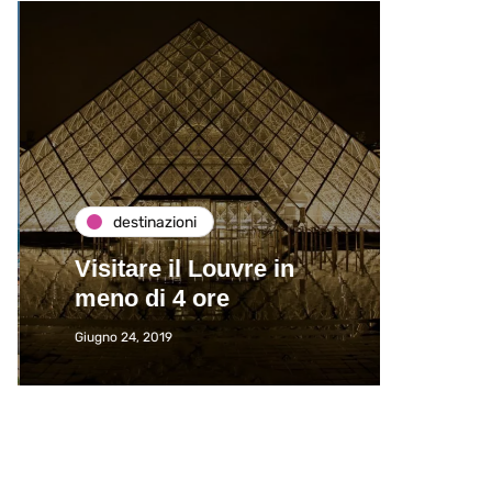
destinazioni
de
Visitare il Louvre in
Paros
meno di 4 ore
Immat
Giugno 24, 2019
Giugno 2