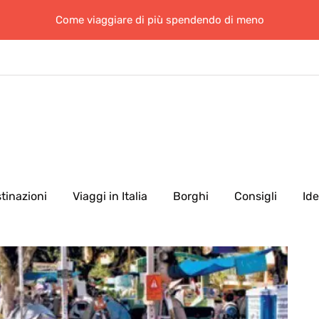
Come viaggiare di più spendendo di meno
tinazioni
Viaggi in Italia
Borghi
Consigli
Id