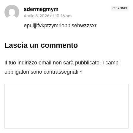
sdermegmym
RISPONDI
Aprile 5, 2026 at 10:16 am
epuijjifvkptzymriopplsehwzzsxr
Lascia un commento
Il tuo indirizzo email non sarà pubblicato.
I campi
obbligatori sono contrassegnati
*