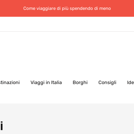
Come viaggiare di più spendendo di meno
tinazioni
Viaggi in Italia
Borghi
Consigli
Id
i