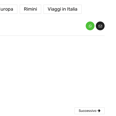
Europa
Rimini
Viaggi in Italia
eventi
cia di
Eventi di aprile 2026 a
aggio
Rimini e dintorni
Marzo 31, 2026
Successivo