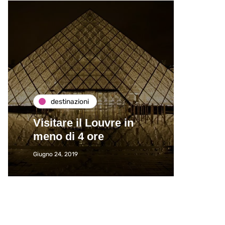
destinazioni
de
Visitare il Louvre in
Paros
meno di 4 ore
Immat
Giugno 24, 2019
Giugno 2