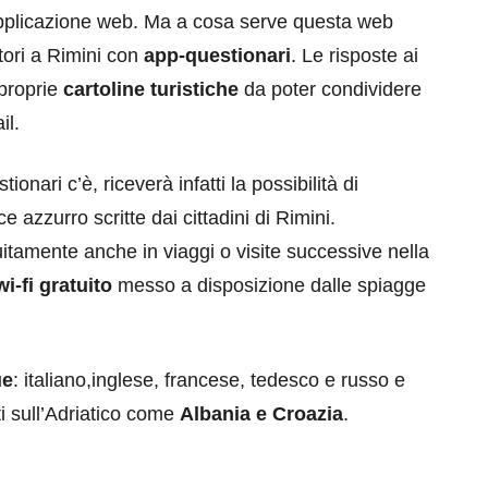
applicazione web. Ma a cosa serve questa web
atori a Rimini con
app-questionari
. Le risposte ai
 proprie
cartoline turistiche
da poter condividere
il.
onari c’è, riceverà infatti la possibilità di
e azzurro scritte dai cittadini di Rimini.
tuitamente anche in viaggi o visite successive nella
wi-fi gratuito
messo a disposizione dalle spiagge
ue
: italiano,inglese, francese, tedesco e russo e
ti sull’Adriatico come
Albania e Croazia
.