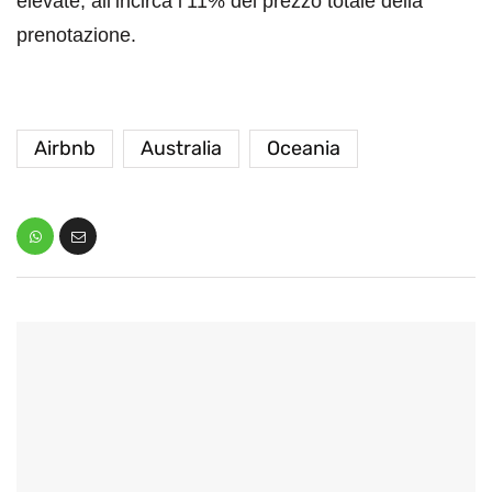
elevate, all’incirca l’11% del prezzo totale della
prenotazione.
Airbnb
Australia
Oceania