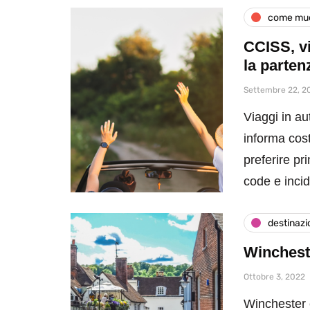
come muo
CCISS, vi
la parten
Settembre 22, 2
Viaggi in au
informa cost
preferire pr
code e incide
destinazi
Wincheste
Ottobre 3, 2022
Winchester è