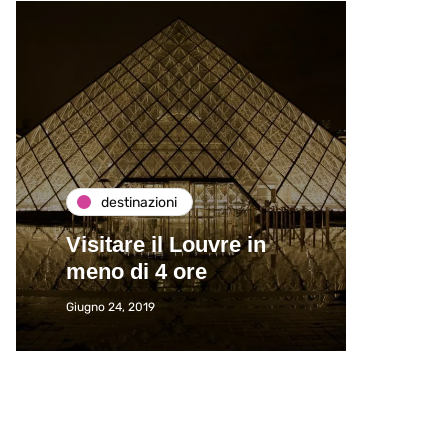
destinazioni
de
Visitare il Louvre in
Paros
meno di 4 ore
Immat
Giugno 24, 2019
Giugno 2