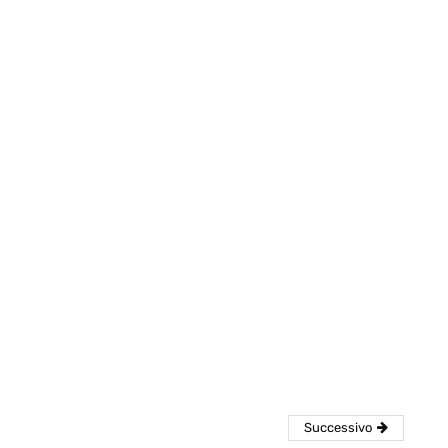
eventi
cia di
Eventi di aprile 2026 a
aggio
Rimini e dintorni
Marzo 31, 2026
Successivo