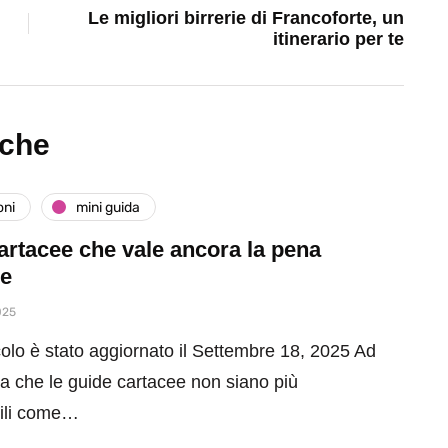
Le migliori birrerie di Francoforte, un
itinerario per te
nche
oni
mini guida
artacee che vale ancora la pena
re
025
olo è stato aggiornato il Settembre 18, 2025 Ad
sa che le guide cartacee non siano più
bili come…