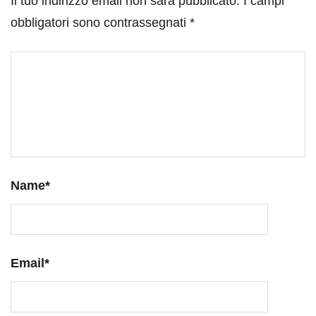
Il tuo indirizzo email non sarà pubblicato.
I campi
obbligatori sono contrassegnati
*
Name
*
Email
*