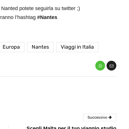
 Nanted potete seguirla su twitter ;)
vranno l’hashtag
#Nantes
Europa
Nantes
Viaggi in Italia
eventi
cia di
Eventi di aprile 2026 a
aggio
Rimini e dintorni
Marzo 31, 2026
Successivo
Scegli Malta per il tuo viaggio studio