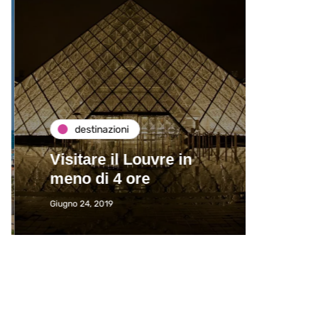
destinazioni
de
Visitare il Louvre in
Paros
meno di 4 ore
Immat
Giugno 24, 2019
Giugno 2