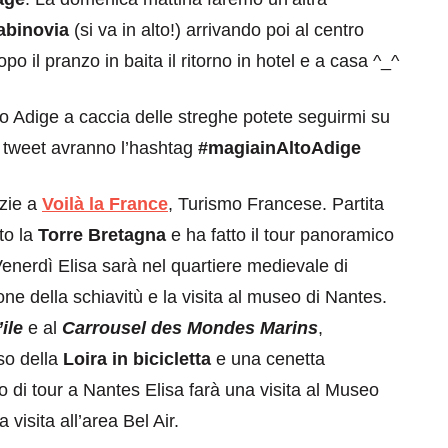
abinovia
(si va in alto!) arrivando poi al centro
opo il pranzo in baita il ritorno in hotel e a casa ^_^
lto Adige a caccia delle streghe potete seguirmi su
i tweet avranno l’hashtag
#magiainAltoAdige
zie a
Voilà la France
, Turismo Francese. Partita
to la
Torre Bretagna
e ha fatto il tour panoramico
 Venerdì Elisa sarà nel quartiere medievale di
one della schiavitù e la visita al museo di Nantes.
ile
e al
Carrousel des Mondes Marins
,
rso della
Loira in bicicletta
e una cenetta
no di tour a Nantes Elisa farà una visita al Museo
visita all’area Bel Air.