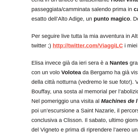
passeggiata/camminata salendo prima in
c
esatto dell’Alto Adige, un
punto magico
. D
Per seguire live tutta la mia avventura in A
twitter ;)
http://twitter.com/ViaggiLC
i mie
Elisa invece già da ieri sera è a
Nantes
gra
con un volo
Volotea
da Bergamo ha già vis
della città notturna (vedremo le sue foto!).
Bouffay, una sosta al memorial per l’abolizi
Nel pomeriggio una visita al
Machines de l’
poi un’escursione a Saint Nazarie, il perco
conclusiva a Clisson. Il sabato, ultimo gior
del Vigneto e prima di riprendere l’aereo una 