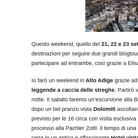
Questo weekend, quello del
21, 22 e 23 s
destinazioni per seguire due grandi blogtou
partecipare ad entrambe, così grazie a Elisa
Io farò un weekend in
Alto Adige
grazie a
leggende a caccia delle streghe
. Partirò
notte. Il sabato faremo un’escursione alla B
dopo un bel pranzo vista
Dolomiti
ascoltand
previsto per le 16 circa con visita esclusiva 
processo alla Pachler Zottl. Il tempo di una
cena in un antico e affascinante
Hotel vint