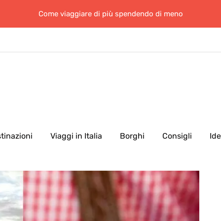
Come viaggiare di più spendendo di meno
tinazioni
Viaggi in Italia
Borghi
Consigli
Id