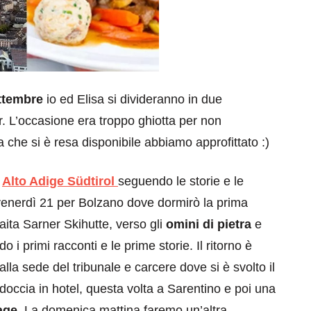
ettembre
io ed Elisa si divideranno in due
r. L’occasione era troppo ghiotta per non
 che si è resa disponibile abbiamo approfittato :)
d
Alto Adige Südtirol
seguendo le storie e le
 venerdì 21 per Bolzano dove dormirò la prima
aita Sarner Skihutte, verso gli
omini di pietra
e
o i primi racconti e le prime storie. Il ritorno è
alla sede del tribunale e carcere dove si è svolto il
 doccia in hotel, questa volta a Sarentino e poi una
age
. La domenica mattina faremo un’altra