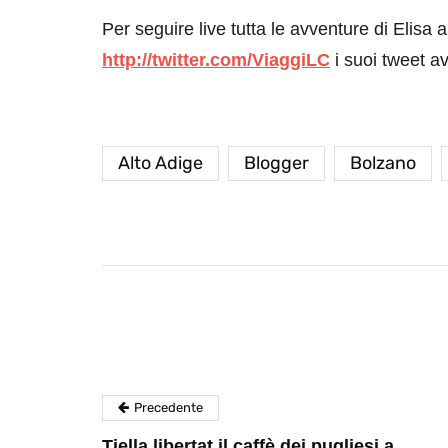
Per seguire live tutta le avventure di Elisa a
http://twitter.com/ViaggiLC
i suoi tweet a
Alto Adige
Blogger
Bolzano
destinazioni
destinazioni
sitare il Louvre in
Paros e la Gre
no di 4 ore
Immaturi il Vi
no 24, 2019
Giugno 26, 2013
Precedente
Tiella libertat il caffè dei pugliesi a