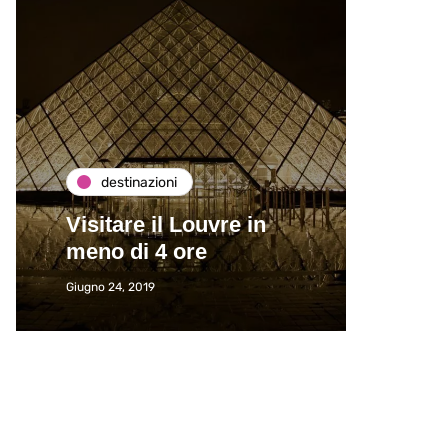
destinazioni
de
Visitare il Louvre in
Paros
meno di 4 ore
Immat
Giugno 24, 2019
Giugno 2