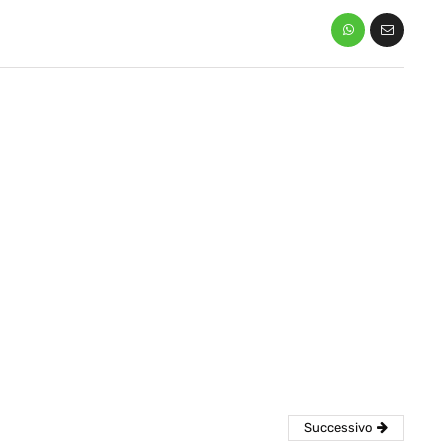
eventi
cia di
Eventi di aprile 2026 a
aggio
Rimini e dintorni
Marzo 31, 2026
Successivo