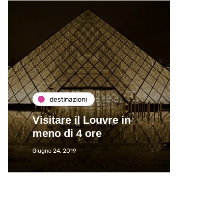
destinazioni
de
Visitare il Louvre in
Paros
meno di 4 ore
Immat
Giugno 24, 2019
Giugno 2