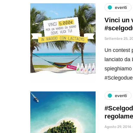
eventi
Vinci un 
#scelgo
Settembre 25, 2
Un contest 
lanciato da 
spieghiamo 
#Sclegodue
eventi
#Scelgod
regolame
Agosto 29, 2014