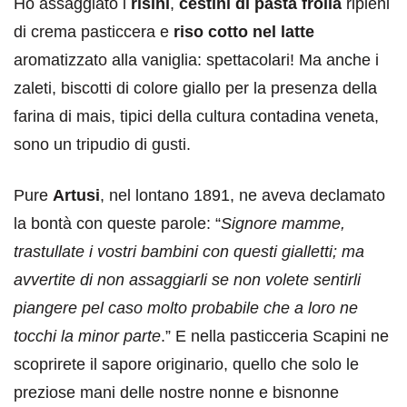
Ho assaggiato i
risini
,
cestini di pasta frolla
ripieni
di crema pasticcera e
riso cotto nel latte
aromatizzato alla vaniglia: spettacolari! Ma anche i
zaleti, biscotti di colore giallo per la presenza della
farina di mais, tipici della cultura contadina veneta,
sono un tripudio di gusti.
Pure
Artusi
, nel lontano 1891, ne aveva declamato
la bontà con queste parole: “
Signore mamme,
trastullate i vostri bambini con questi gialletti; ma
avvertite di non assaggiarli se non volete sentirli
piangere pel caso molto probabile che a loro ne
tocchi la minor parte
.” E nella pasticceria Scapini ne
scoprirete il sapore originario, quello che solo le
preziose mani delle nostre nonne e bisnonne