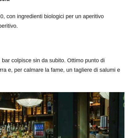
m0, con ingredienti biologici per un aperitivo
eritivo.
 bar colpisce sin da subito. Ottimo punto di
eventi
a e, per calmare la fame, un tagliere di salumi e
cia di
Eventi di aprile 2026 a
aggio
Rimini e dintorni
Marzo 31, 2026