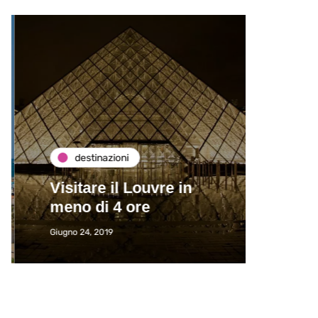
destinazioni
de
Visitare il Louvre in
Paros
meno di 4 ore
Immat
Giugno 24, 2019
Giugno 2