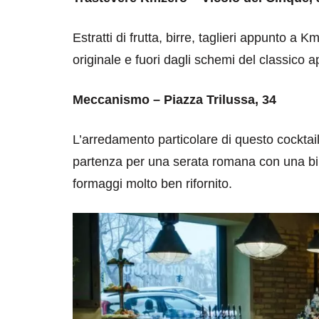
Estratti di frutta, birre, taglieri appunto a K
originale e fuori dagli schemi del classico ap
Meccanismo – Piazza Trilussa, 34
L’arredamento particolare di questo cocktail
destinazioni
destinazioni
partenza per una serata romana con una birr
formaggi molto ben rifornito.
sitare il Louvre in
Paros e la Gre
no di 4 ore
Immaturi il Vi
no 24, 2019
Giugno 26, 2013