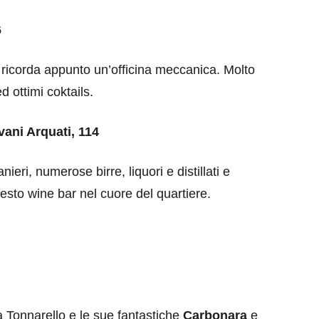
6
ricorda appunto un’officina meccanica. Molto
d ottimi coktails.
vani Arquati, 114
anieri, numerose birre, liquori e distillati e
sto wine bar nel cuore del quartiere.
 Tonnarello e le sue fantastiche
Carbonara
e