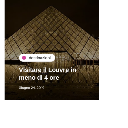
destinazioni
de
Visitare il Louvre in
Paros
meno di 4 ore
Immat
Giugno 24, 2019
Giugno 2