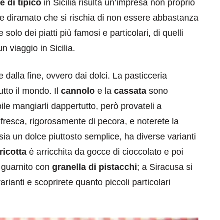
 di tipico
in Sicilia risulta un’impresa non proprio
 e diramato che si rischia di non essere abbastanza
solo dei piatti più famosi e particolari, di quelli
 viaggio in Sicilia.
 dalla fine, ovvero dai dolci. La pasticceria
utto il mondo. Il
cannolo
e la
cassata
sono
eventi
le mangiarli dappertutto, però provateli a
cia di
Eventi di aprile 2026 a
na fresca, rigorosamente di pecora, e noterete la
aggio
Rimini e dintorni
e sia un dolce piuttosto semplice, ha diverse varianti
ricotta
è arricchita da gocce di cioccolato e poi
Marzo 31, 2026
e guarnito con
granella di pistacchi
; a Siracusa si
rianti e scoprirete quanto piccoli particolari