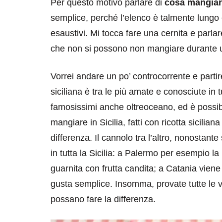
Per questo motivo parlare di
cosa mangiare
semplice, perché l’elenco è talmente lungo
esaustivi. Mi tocca fare una cernita e parlare 
che non si possono non mangiare durante un
Vorrei andare un po’ controcorrente e partire
siciliana è tra le più amate e conosciute in t
destinazioni
destinazioni
famosissimi anche oltreoceano, ed è possibi
sitare il Louvre in
Paros e la Gre
mangiare in Sicilia, fatti con ricotta sicilia
no di 4 ore
Immaturi il Vi
differenza. Il cannolo tra l’altro, nonostant
in tutta la Sicilia: a Palermo per esempio la
no 24, 2019
Giugno 26, 2013
guarnita con frutta candita; a Catania vien
gusta semplice. Insomma, provate tutte le va
possano fare la differenza.