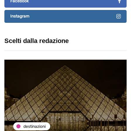
Facebook
Instagram
Scelti dalla redazione
destinazioni
oni
Paros e la G