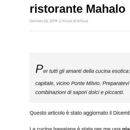
ristorante Mahalo
Gennaio 25, 2019
2 minuti di lettura
P
er tutti gli amanti della cucina esotic
capitale, vicino Ponte Milvio. Preparatevi
combinazioni di sapori dolci e piccanti.
Questo articolo è stato aggiornato il Dicem
La cucina hawaiana è stata per me una
pia