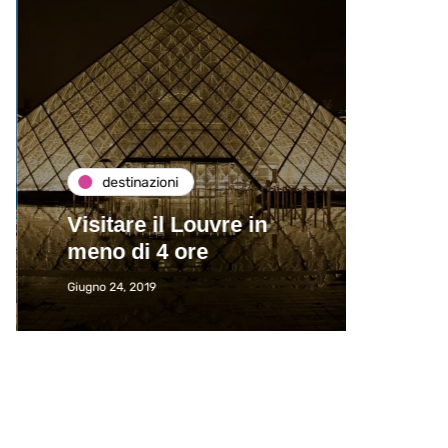
destinazioni
de
Visitare il Louvre in
Paros
meno di 4 ore
Immat
Giugno 24, 2019
Giugno 2