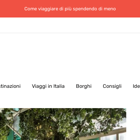
Come viaggiare di più spendendo di meno
tinazioni
Viaggi in Italia
Borghi
Consigli
Id