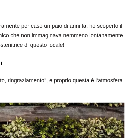
ramente per caso un paio di anni fa, ho scoperto il
 amico che non immaginava nemmeno lontanamente
tenitrice di questo locale!
eventi
i
cia di
Eventi di aprile 2026 a
aggio
Rimini e dintorni
to, ringraziamento”, e proprio questa è l’atmosfera
Marzo 31, 2026