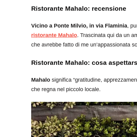
Ristorante Mahalo: recensione
Vicino a Ponte Milvio, in via Flaminia
, pu
ristorante Mahalo
. Trascinata qui da un
che avrebbe fatto di me un’appassionata sos
destinazioni
destinazioni
Ristorante Mahalo: cosa aspettars
sitare il Louvre in
Paros e la Gre
no di 4 ore
Immaturi il Vi
Mahalo
significa “gratitudine, apprezzamen
no 24, 2019
Giugno 26, 2013
che regna nel piccolo locale.