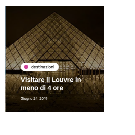
destinazioni
de
Visitare il Louvre in
Paros
meno di 4 ore
Immat
Giugno 24, 2019
Giugno 2