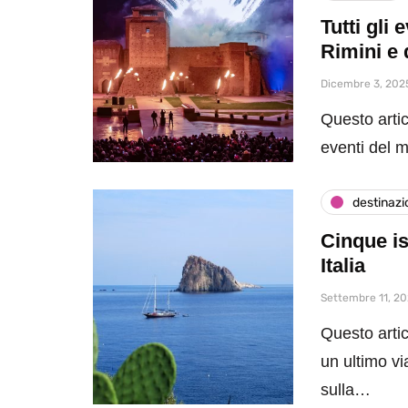
Tutti gli
Rimini e 
Dicembre 3, 202
Questo artic
eventi del 
destinazi
Cinque is
Italia
Settembre 11, 2
Questo artic
un ultimo vi
sulla…