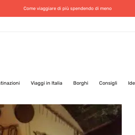
Come viaggiare di più spendendo di meno
tinazioni
Viaggi in Italia
Borghi
Consigli
Id