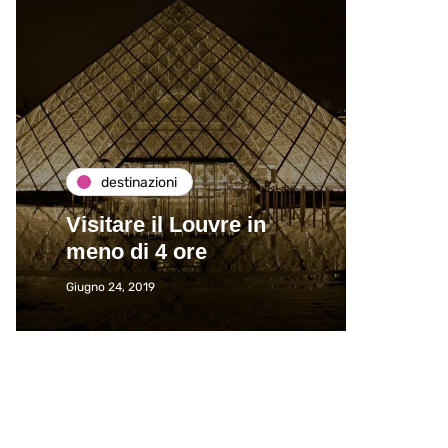
destinazioni
de
Visitare il Louvre in
Paros
meno di 4 ore
Immat
Giugno 24, 2019
Giugno 2