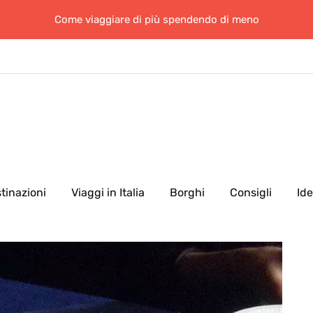
Come viaggiare di più spendendo di meno
tinazioni
Viaggi in Italia
Borghi
Consigli
Id