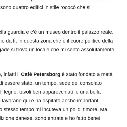
sono quattro edifici in stile rococò che si
lla guardia e c’è un museo dentro il palazzo reale,
o da lì, in questa zona che è il cuore politico della
ade si trova un locale che mi sento assolutamente
eventi
cia di
Eventi di aprile 2026 a
aggio
Rimini e dintorni
 infatti il
Café Petersborg
è stato fondato a metà
Marzo 31, 2026
 di essere stato, un tempo, sede del consolato
di legno, tavoli ben apparecchiati e una bella
 lavorano qui e ha ospitato anche importanti
allo stesso tempo mi incuteva un po’ di timore. Ma
radizione danese, sono entrata e ho fatto bene!