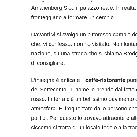
Amalienborg Slot, il palazzo reale. In realtà 
fronteggiano a formare un cerchio.
Davanti vi si svolge un pittoresco cambio de
che, vi confesso, non ho visitato. Non lontan
nazione, su una strada che si chiama Bredg
destinazioni
destinazioni
di consigliare.
sitare il Louvre in
Paros e la Gre
no di 4 ore
Immaturi il Vi
L’insegna è antica e il
caffè-ristorante
pure,
no 24, 2019
Giugno 26, 2013
del Settecento. Il nome lo prende dal fatto
russo. In terra c’è un bellissimo pavimento 
atmosfera. E’ frequentato dalle persone che
politici. Per questo lo trovavo attraente e 
siccome si tratta di un locale fedele alla t