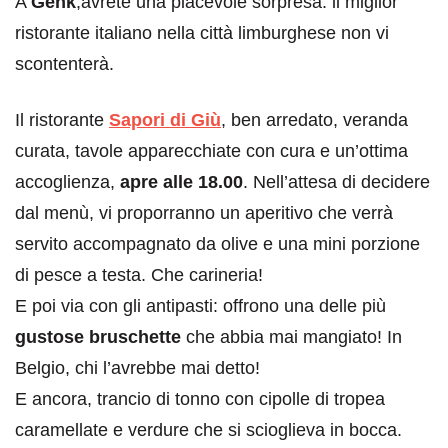
A
Genk
,avrete una piacevole sorpresa: il miglior
ristorante italiano nella città limburghese non vi
scontenterà.
Il ristorante
Sapori di Giù
, ben arredato, veranda
curata, tavole apparecchiate con cura e un’ottima
accoglienza,
apre alle 18.00
. Nell’attesa di decidere
dal menù, vi proporranno un aperitivo che verrà
servito accompagnato da olive e una mini porzione
di pesce a testa. Che carineria!
E poi via con gli antipasti: offrono una delle più
gustose bruschette
che abbia mai mangiato! In
Belgio, chi l’avrebbe mai detto!
E ancora, trancio di tonno con cipolle di tropea
caramellate e verdure che si scioglieva in bocca.