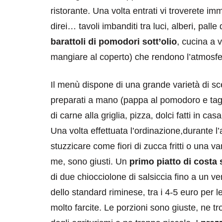
ristorante. Una volta entrati vi troverete 
direi… tavoli imbanditi tra luci, alberi, pall
barattoli di pomodori sott’olio
, cucina a v
mangiare al coperto) che rendono l’atmosfe
Il menù dispone di una grande varietà di scel
destinazioni
destinazioni
preparati a mano (pappa al pomodoro e taglie
sitare il Louvre in
Paros e la Gre
di carne alla griglia, pizza, dolci fatti in cas
no di 4 ore
Immaturi il Vi
Una volta effettuata l’ordinazione,durante l
no 24, 2019
Giugno 26, 2013
stuzzicare come fiori di zucca fritti o una v
me, sono giusti. Un
primo piatto di costa 
di due chiocciolone di salsiccia fino a un ven
dello standard riminese, tra i 4-5 euro per 
molto farcite. Le porzioni sono giuste, ne 