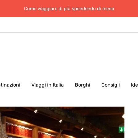
Come viaggiare di più spendendo di meno
tinazioni
Viaggi in Italia
Borghi
Consigli
Id