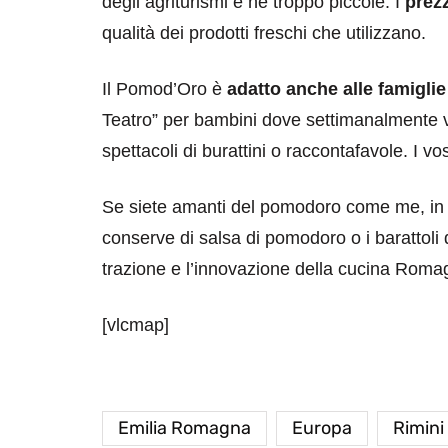
degli agriturismi e ne troppo piccole. I
prez
qualità dei prodotti freschi che utilizzano.
Il Pomod’Oro è
adatto anche alle famiglie
Teatro” per bambini dove settimanalmente v
spettacoli di burattini o raccontafavole. I v
Se siete amanti del pomodoro come me, in q
conserve di salsa di pomodoro o i barattoli 
trazione e l’innovazione della cucina Roma
[vlcmap]
Emilia Romagna
Europa
Rimini