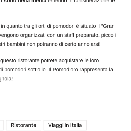
zi sono nella media
tenendo in considerazione le
in quanto tra gli orti di pomodori è situato il “Gran
engono organizzati con un staff preparato, piccoli
ostri bambini non potranno di certo annoiarsi!
uesto ristorante potrete acquistare le loro
di pomodori sott’olio. Il Pomod’oro rappresenta la
gnola!
Ristorante
Viaggi in Italia