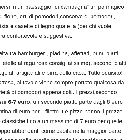
immersi in un paesaggio “di campagna” un po magico
e di fieno, orti di pomodori,conserve di pomodori,
ista e casette di legno qua e la (per chi vuole
ra confortevole e suggestiva.
ta tra hamburger , piadina, affettati, primi piatti
eventi
telle al ragu rosa consigliatissime), secondi piatti
cia di
Eventi di aprile 2026 a
a,gelati artigianali e birra della casa. Tutto squisito!
aggio
Rimini e dintorni
’attesa, al tavolo viene sempre portato qualcosa da
Marzo 31, 2026
arietà di pomodori appena colti. I prezzi,secondo
sui 6-7 euro
, un secondo piatto parte dagli 8 euro
tina di euro per il filetto. Le pizze hanno il prezzo
le classiche fino a un massimo di 7 euro per quelle
troppo abbondanti come capita nella maggior parte