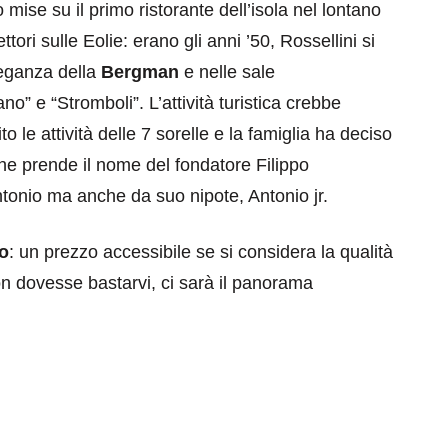
 mise su il primo ristorante dell’isola nel lontano
tori sulle Eolie: erano gli anni ’50, Rossellini si
leganza della
Bergman
e nelle sale
” e “Stromboli”. L’attività turistica crebbe
o le attività delle 7 sorelle e la famiglia ha deciso
e che prende il nome del fondatore Filippo
ntonio ma anche da suo nipote, Antonio jr.
eventi
cia di
Eventi di aprile 2026 a
o
: un prezzo accessibile se si considera la qualità
aggio
Rimini e dintorni
non dovesse bastarvi, ci sarà il panorama
Marzo 31, 2026