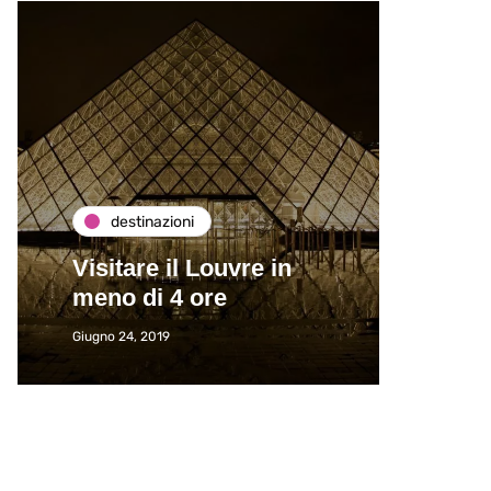
destinazioni
de
Visitare il Louvre in
Paros
meno di 4 ore
Immat
Giugno 24, 2019
Giugno 2