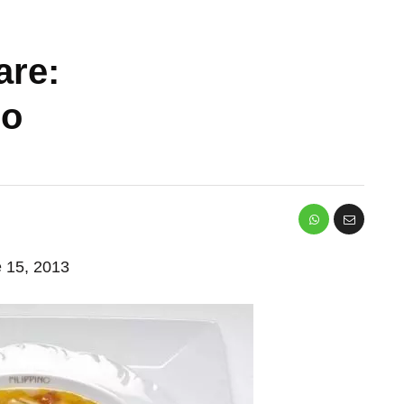
are:
no
e 15, 2013