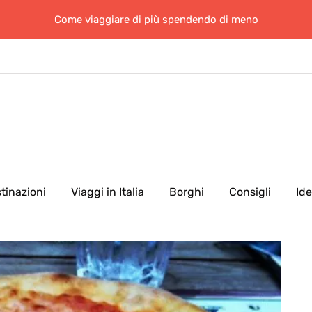
Come viaggiare di più spendendo di meno
tinazioni
Viaggi in Italia
Borghi
Consigli
Id