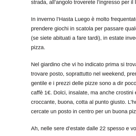
strada, all’angolo troverete l’ingresso per il 
In inverno l’Hasta Luego è molto frequenta
prendere giochi in scatola per passare qual
(se siete abituati a fare tardi), in estate in
pizza.
destinazioni
destinazioni
Nel giardino che vi ho indicato prima si trov
sitare il Louvre in
Paros e la Gre
trovare posto, soprattutto nel weekend, pren
no di 4 ore
Immaturi il Vi
gentile e i prezzi delle pizze sono a dir po
caffè 1€. Dolci, insalate, ma anche crostini e
no 24, 2019
Giugno 26, 2013
croccante, buona, cotta al punto giusto. L’h
cercate un posto in centro per un buona piz
Ah, nelle sere d’estate dalle 22 spesso e vol