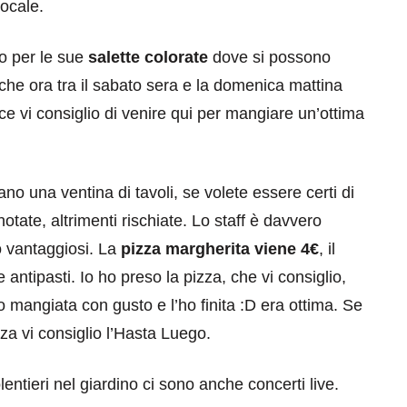
locale.
to per le sue
salette colorate
dove si possono
che ora tra il sabato sera e la domenica mattina
vece vi consiglio di venire qui per mangiare un’ottima
eventi
ano una ventina di tavoli, se volete essere certi di
cia di
Eventi di aprile 2026 a
otate, altrimenti rischiate. Lo staff è davvero
aggio
Rimini e dintorni
co vantaggiosi. La
pizza margherita viene 4€
, il
 antipasti. Io ho preso la pizza, che vi consiglio,
Marzo 31, 2026
o mangiata con gusto e l’ho finita :D era ottima. Se
za vi consiglio l’Hasta Luego.
entieri nel giardino ci sono anche concerti live.