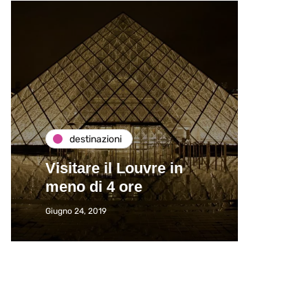
destinazioni
de
Visitare il Louvre in
Paros
meno di 4 ore
Immat
Giugno 24, 2019
Giugno 2