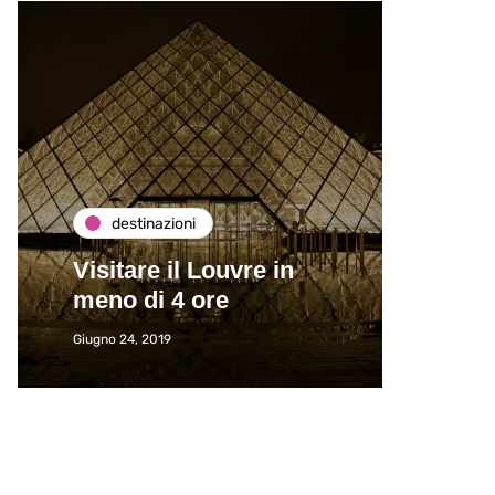
destinazioni
de
Visitare il Louvre in
Paros
meno di 4 ore
Immat
Giugno 24, 2019
Giugno 2