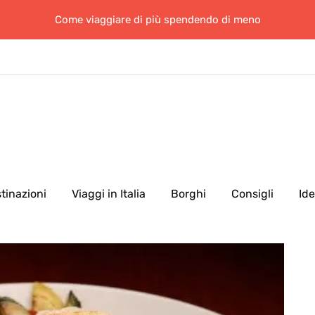
Come viaggiare di più spendendo di meno
tinazioni
Viaggi in Italia
Borghi
Consigli
Id