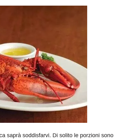
eventi
cia di
Eventi di aprile 2026 a
aggio
Rimini e dintorni
Marzo 31, 2026
ca saprà soddisfarvi. Di solito le porzioni sono