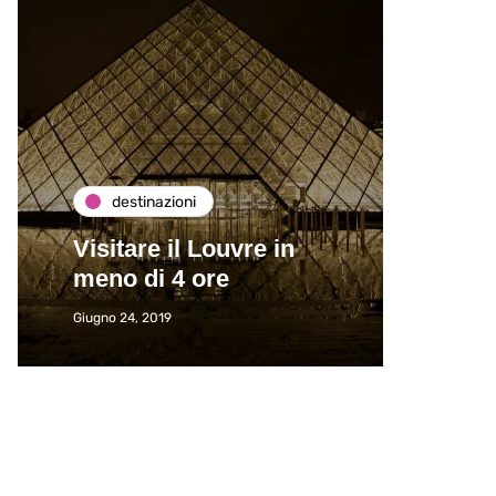
destinazioni
de
Visitare il Louvre in
Paros
meno di 4 ore
Immat
Giugno 24, 2019
Giugno 2