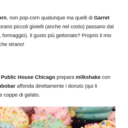
orn
, non pop-corn qualunque ma quelli di
Garret
rano piccoli gioielli (anche nel costo) passano dal
o, formaggio). Il gusto più gettonato? Proprio il mix
che strano!
,
Public House Chicago
prepara
milkshake
con
bobar
affonda direttamente i donuts (qui li
 coppe di gelato.