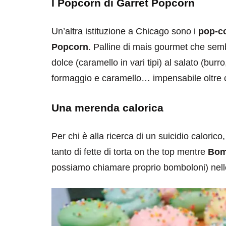
I Popcorn di Garret Popcorn
Un’altra istituzione a Chicago sono i
pop-c
Popcorn
. Palline di mais gourmet che semb
dolce (caramello in vari tipi) al salato (burr
formaggio e caramello… impensabile oltre 
Una merenda calorica
Per chi è alla ricerca di un suicidio calorico
tanto di fette di torta on the top mentre
Bom
possiamo chiamare proprio bomboloni) nelle