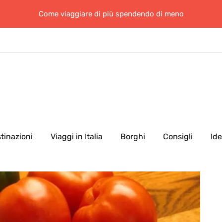
Come viaggiare di più spendendo di meno
tinazioni
Viaggi in Italia
Borghi
Consigli
Id