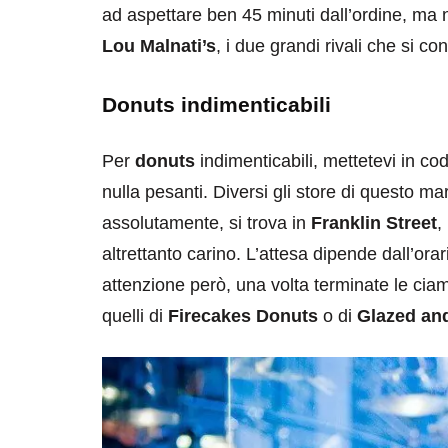
ad aspettare ben 45 minuti dall’ordine, ma 
Lou Malnati’s
, i due grandi rivali che si c
Donuts indimenticabili
Per
donuts
indimenticabili, mettetevi in c
destinazioni
destinazioni
nulla pesanti. Diversi gli store di questo ma
sitare il Louvre in
Paros e la Gre
assolutamente, si trova in
Franklin Street
,
no di 4 ore
Immaturi il Vi
altrettanto carino. L’attesa dipende dall’ora
attenzione però, una volta terminate le ciam
no 24, 2019
Giugno 26, 2013
quelli di
Firecakes Donuts
o di
Glazed an