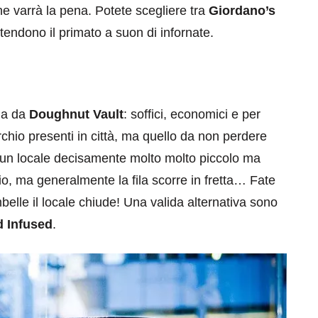
ne varrà la pena. Potete scegliere tra
Giordano’s
ontendono il primato a suon di infornate.
oda da
Doughnut Vault
: soffici, economici e per
eventi
rchio presenti in città, ma quello da non perdere
cia di
Eventi di aprile 2026 a
 un locale decisamente molto molto piccolo ma
aggio
Rimini e dintorni
rio, ma generalmente la fila scorre in fretta… Fate
belle il locale chiude! Una valida alternativa sono
Marzo 31, 2026
d Infused
.