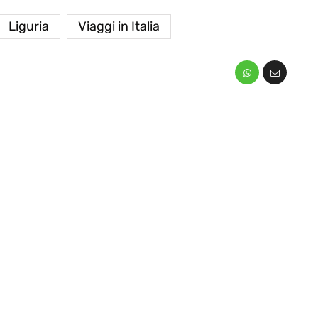
Liguria
Viaggi in Italia
destinazioni
vre in
Paros e la Grecia di
Immaturi il Viaggio
Giugno 26, 2013