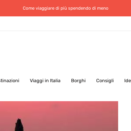
Come viaggiare di più spendendo di meno
tinazioni
Viaggi in Italia
Borghi
Consigli
Id