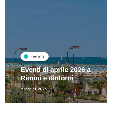
eventi
de
Eventi di aprile 2026 a
Visit
Rimini e dintorni
meno
Marzo 31, 2026
Giugno 2