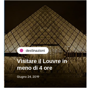
destinazioni
de
Visitare il Louvre in
Paros
meno di 4 ore
Immat
Giugno 24, 2019
Giugno 2