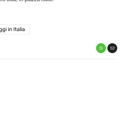
gi in Italia
eventi
cia di
Eventi di aprile 2026 a
aggio
Rimini e dintorni
Marzo 31, 2026