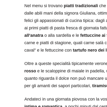
Nel menu si trovano
piatti tradizionali
che 
dalle abili mani della signora Giuliana, ott
felici gli appassionati di cucina tipica: dagli
ai primi piatti di pasta fresca di giornata 
all’anatra
o alla sardella e le
fettuccine ai
carne e piatti di stagione, quali carne salà c
caval” e le fettuccine con
tartufo nero dei 
Oltre a queste specialità tipicamente verone
rosso
e le scaloppine di maiale in padella,
quanto riguarda il dolce non può mancare u
per gli amanti dei sapori particolari,
tiramis
Andateci in una giornata piovosa con la vost
intima e romantica
, a pochi minuti dal cent