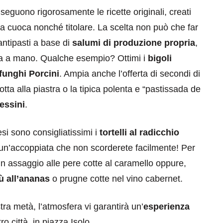
seguono rigorosamente le ricette originali, creati
ima cuoca nonché titolare. La scelta non può che far
 antipasti a base di
salumi di produzione propria
,
fatta a mano. Qualche esempio? Ottimi i
bigoli
 funghi Porcini
. Ampia anche l’offerta di secondi di
otta alla piastra o la tipica polenta e “pastissada de
lessini
.
si sono consigliatissimi i
tortelli al radicchio
 un’accoppiata che non scorderete facilmente! Per
n assaggio alle pere cotte al caramello oppure,
ù all’ananas
o prugne cotte nel vino cabernet.
ra metà, l’atmosfera vi garantirà un’
esperienza
ro città, in piazza Isolo.