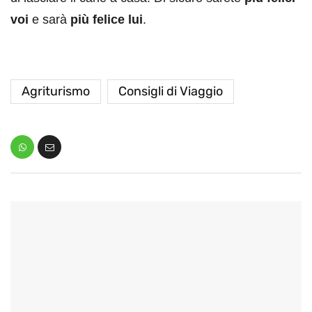
voi
e sarà
più felice lui
.
Agriturismo
Consigli di Viaggio