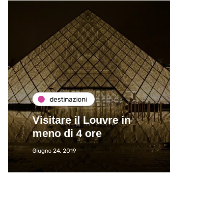
destinazioni
de
Visitare il Louvre in
Paros
meno di 4 ore
Immat
Giugno 24, 2019
Giugno 2