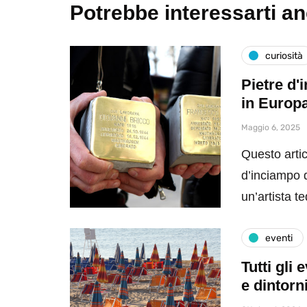
Potrebbe interessarti a
curiosità
Pietre d'
in Europ
Maggio 6, 2025
Questo artic
d’inciampo da
un’artista 
eventi
Tutti gli
e dintorn