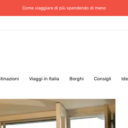
Come viaggiare di più spendendo di meno
tinazioni
Viaggi in Italia
Borghi
Consigli
Id