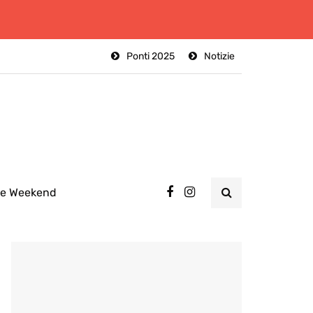
Ponti 2025
Notizie
ee Weekend