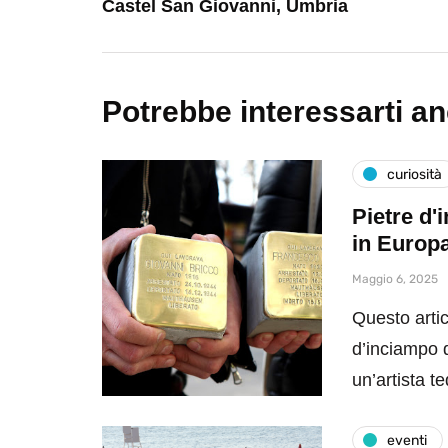
Castel San Giovanni, Umbria
Potrebbe interessarti a
curiosità
Pietre d'
in Europ
Maggio 6, 2025
Questo artic
d’inciampo da
un’artista 
eventi