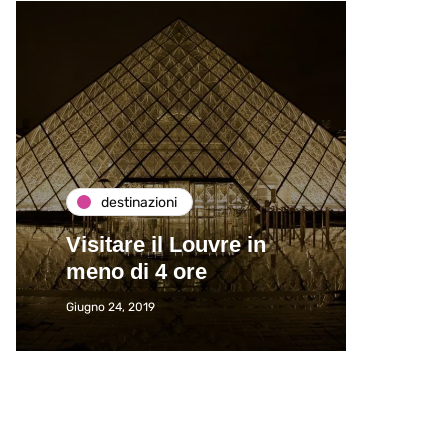
destinazioni
de
Visitare il Louvre in
Paros
meno di 4 ore
Immat
Giugno 24, 2019
Giugno 2