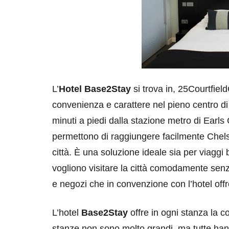
L’
Hotel Base2Stay
si trova in, 25Courtfiel
convenienza e carattere nel pieno centro d
minuti a piedi dalla stazione metro di Earls
permettono di raggiungere facilmente Chelsea
città. È una soluzione ideale sia per viagg
vogliono visitare la città comodamente senz
e negozi che in convenzione con l’hotel offro
L’hotel
Base2Stay
offre in ogni stanza la c
stanze non sono molto grandi, ma tutte hann