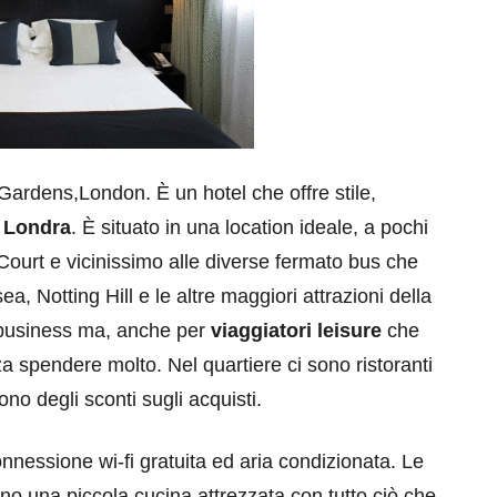
dGardens,London. È un hotel che offre stile,
i
Londra
. È situato in una location ideale, a pochi
 Court e vicinissimo alle diverse fermato bus che
, Notting Hill e le altre maggiori attrazioni della
i business ma, anche per
viaggiatori leisure
che
a spendere molto. Nel quartiere ci sono ristoranti
no degli sconti sugli acquisti.
onnessione wi-fi gratuita ed aria condizionata. Le
o una piccola cucina attrezzata con tutto ciò che