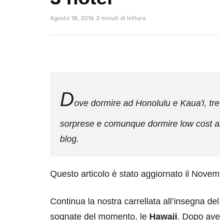
Agosto 18, 2016
2 minuti di lettura
D
ove dormire ad Honolulu e Kaua'i, tre 
sorprese e comunque dormire low cost anch
blog.
Questo articolo è stato aggiornato il Nove
Continua la nostra carrellata all’insegna de
sognate del momento, le
Hawaii
. Dopo ave