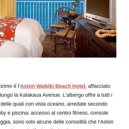
eventi
cia di
Eventi di aprile 2026 a
aggio
Rimini e dintorni
Marzo 31, 2026
primo è l’
Aston Waikiki Beach Hotel
, affacciato
ungo la Kalakaua Avenue. L’albergo offre a tutti i
e delle quali con vista oceano, arredate secondo
bby e piscina; accesso al centro fitness, console
ggia, sono solo alcune delle comodità che l’Aston