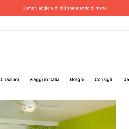
Come viaggiare di più spendendo di meno
tinazioni
Viaggi in Italia
Borghi
Consigli
Id