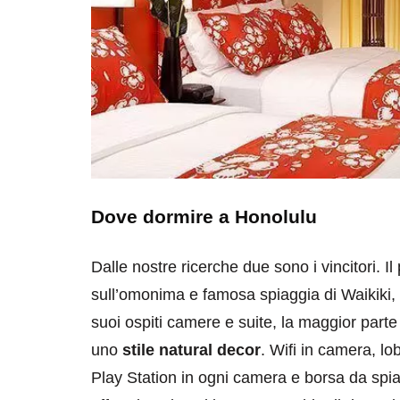
destinazioni
destinazioni
sitare il Louvre in
Paros e la Gre
Dove dormire a Honolulu
no di 4 ore
Immaturi il Vi
no 24, 2019
Giugno 26, 2013
Dalle nostre ricerche due sono i vincitori. Il 
sull’omonima e famosa spiaggia di Waikiki, l
suoi ospiti camere e suite, la maggior part
uno
stile natural decor
. Wifi in camera, lo
Play Station in ogni camera e borsa da spia