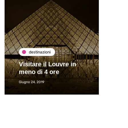
destinazioni
de
Visitare il Louvre in
Paros
meno di 4 ore
Immat
Giugno 24, 2019
Giugno 2