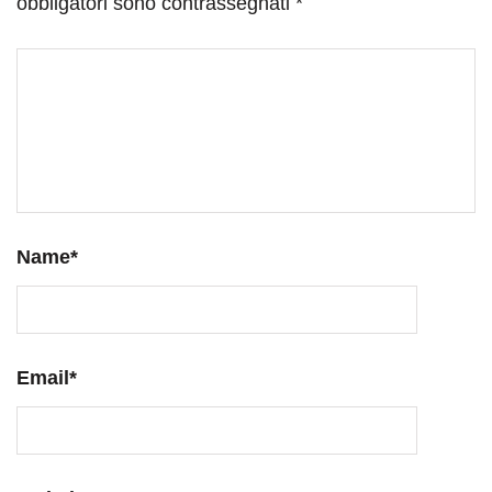
obbligatori sono contrassegnati
*
Name
*
Email
*