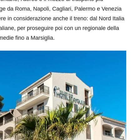
unge da Roma, Napoli, Cagliari, Palermo e Venezia
 in considerazione anche il treno: dal Nord Italia
Italiane, per proseguire poi con un regionale della
edie fino a Marsiglia.
eventi
cia di
Eventi di aprile 2026 a
aggio
Rimini e dintorni
Marzo 31, 2026