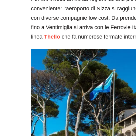
conveniente: l’aeroporto di Nizza si raggi
con diverse compagnie low cost. Da prendere
fino a Ventimiglia si arriva con le Ferrovie 
linea
Thello
che fa numerose fermate interm
destinazioni
destinazioni
sitare il Louvre in
Paros e la Gre
no di 4 ore
Immaturi il Vi
no 24, 2019
Giugno 26, 2013