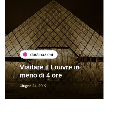
destinazioni
de
Visitare il Louvre in
Paros
meno di 4 ore
Immat
Giugno 24, 2019
Giugno 2