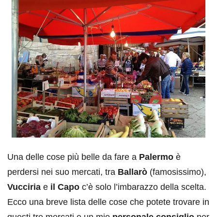
Una delle cose più belle da fare a
Palermo
è
perdersi nei suo mercati, tra
Ballarò
(famosissimo),
Vucciria
e
il Capo
c’è solo l’imbarazzo della scelta.
Ecco una breve lista delle cose che potete trovare in
questi tre mercati e un mio
personale consiglio
per