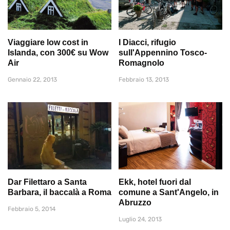
Viaggiare low cost in
I Diacci, rifugio
Islanda, con 300€ su Wow
sull'Appennino Tosco-
Air
Romagnolo
Gennaio 22, 2013
Febbraio 13, 2013
Dar Filettaro a Santa
Ekk, hotel fuori dal
Barbara, il baccalà a Roma
comune a Sant'Angelo, in
Abruzzo
Febbraio 5, 2014
Luglio 24, 2013