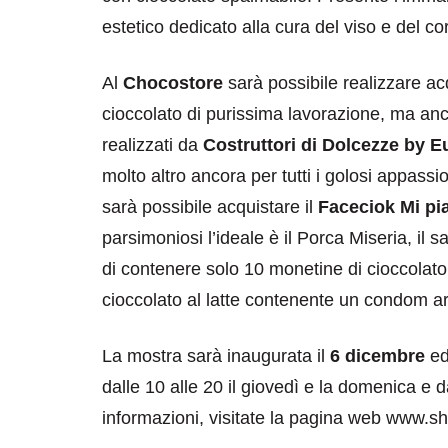
estetico dedicato alla cura del viso e del co
Al
Chocostore
sarà possibile realizzare acq
cioccolato di purissima lavorazione, ma anch
realizzati da
Costruttori di Dolcezze by 
molto altro ancora per tutti i golosi appassi
sarà possibile acquistare il
Faceciok Mi pi
destinazioni
destinazioni
parsimoniosi l’ideale è il Porca Miseria, il
sitare il Louvre in
Paros e la Gre
di contenere solo 10 monetine di cioccolato;
no di 4 ore
Immaturi il Vi
cioccolato al latte contenente un condom ar
no 24, 2019
Giugno 26, 2013
La mostra sarà inaugurata il
6 dicembre
ed
dalle 10 alle 20 il giovedì e la domenica e d
informazioni, visitate la pagina web www.sh