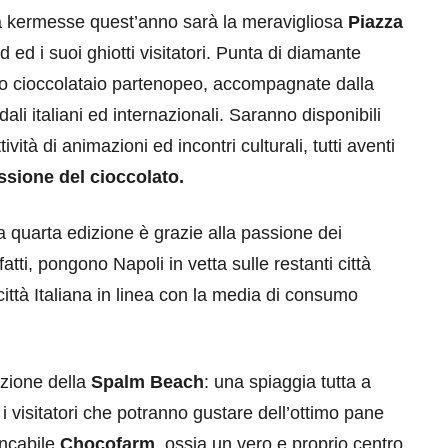
osa kermesse quest’anno sarà la meravigliosa
Piazza
 ed i suoi ghiotti visitatori. Punta di diamante
ato cioccolataio partenopeo, accompagnate dalla
ali italiani ed internazionali. Saranno disponibili
ità di animazioni ed incontri culturali, tutti aventi
ssione del cioccolato.
la quarta edizione è grazie alla passione dei
nfatti, pongono Napoli in vetta sulle restanti città
città Italiana in linea con la media di consumo
azione della
Spalm Beach
: una spiaggia tutta a
 i visitatori che potranno gustare dell’ottimo pane
ancabile
Chocofarm
, ossia un vero e proprio centro