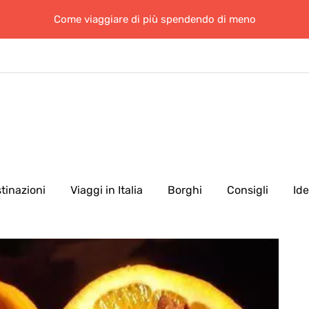
Come viaggiare di più spendendo di meno
tinazioni
Viaggi in Italia
Borghi
Consigli
Id