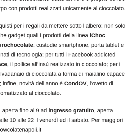
rpo con prodotti realizzati unicamente al cioccolato.
uisti per i regali da mettere sotto l’albero: non solo
e gadget quali i prodotti della linea
iChoc
Eurochocolate
: custodie smartphone, porta tablet e
onati di tecnologia; per tutti i Facebook addicted
ace
, il pollice all’insù realizzato in cioccolato; per i
eventi
 salvadanaio di cioccolata a forma di maialino capace
cia di
Eventi di aprile 2026 a
 infine, novità dell’anno è
CondOV
, l’ovetto di
aggio
Rimini e dintorni
omatizzato al cioccolato.
Marzo 31, 2026
 aperta fino al 9 ad
ingresso gratuito
, aperta
alle 10 alle 22 il venerdì ed il sabato. Per maggiori
owcolatenapoli.it