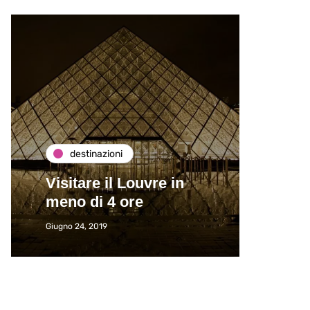
destinazioni
de
Visitare il Louvre in
Paros
meno di 4 ore
Immat
Giugno 24, 2019
Giugno 2