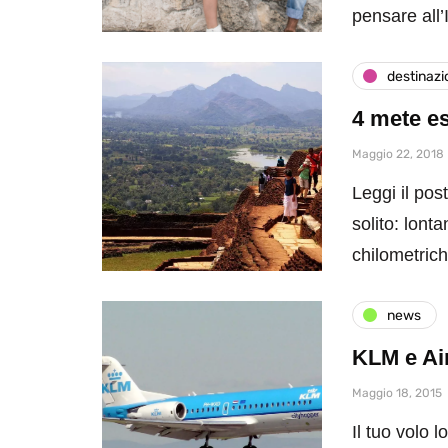
pensare all
destinazi
4 mete est
Maggio 22, 2018
Leggi il pos
solito: lont
chilometrich
news
KLM e Air
Maggio 18, 2015
Il tuo volo 