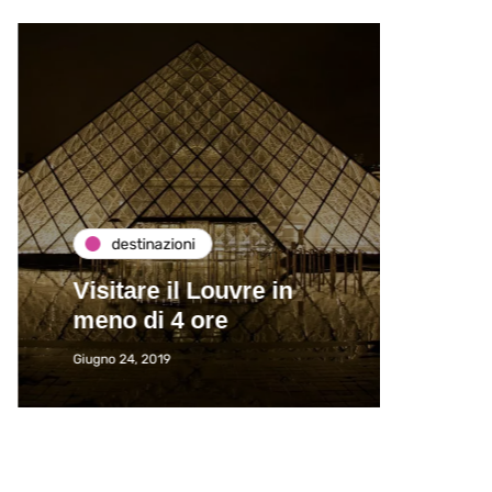
destinazioni
de
Visitare il Louvre in
Paros
meno di 4 ore
Immat
Giugno 24, 2019
Giugno 2