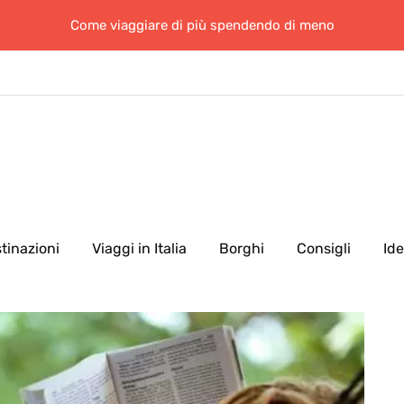
Come viaggiare di più spendendo di meno
tinazioni
Viaggi in Italia
Borghi
Consigli
Id