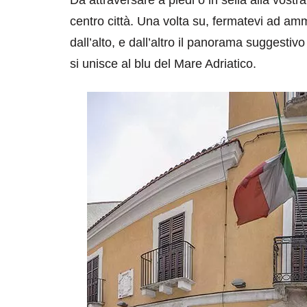
centro città. Una volta su, fermatevi ad ammi
dall’alto, e dall’altro il panorama suggest
si unisce al blu del Mare Adriatico.
destinazioni
destinazioni
sitare il Louvre in
Paros e la Gre
no di 4 ore
Immaturi il Vi
no 24, 2019
Giugno 26, 2013