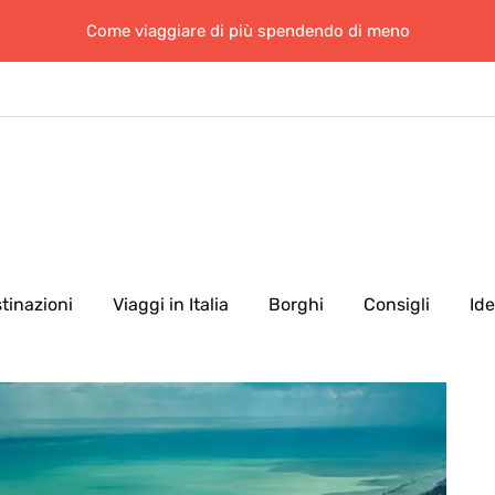
Come viaggiare di più spendendo di meno
tinazioni
Viaggi in Italia
Borghi
Consigli
Id