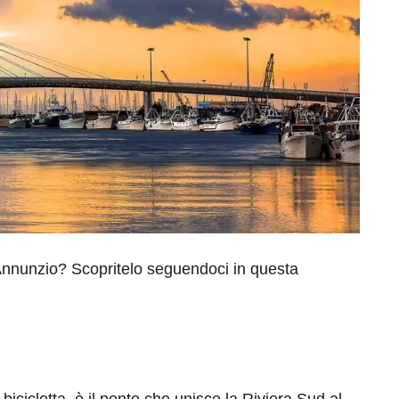
D’Annunzio? Scopritelo seguendoci in questa
 bicicletta, è il ponte che unisce la Riviera Sud al