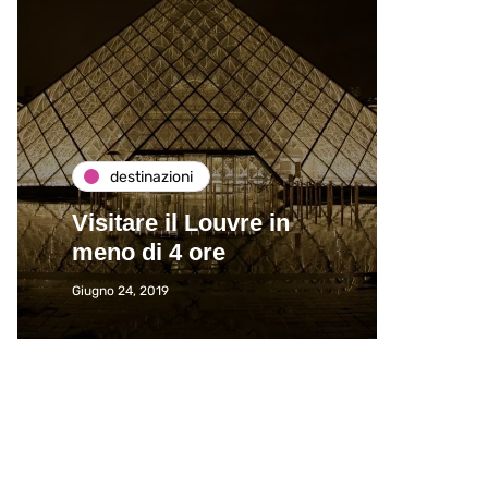
destinazioni
de
Visitare il Louvre in
Paros
meno di 4 ore
Immat
Giugno 24, 2019
Giugno 2