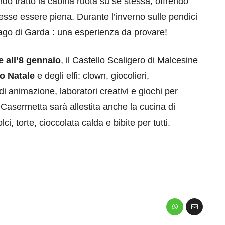
ndo tratto la cabina ruota su sé stessa, offrendo
sse essere piena. Durante l’inverno sulle pendici
Lago di Garda : una esperienza da provare!
e all’8 gennaio
, il Castello Scaligero di Malcesine
o Natale
e degli elfi: clown, giocolieri,
 di animazione, laboratori creativi e giochi per
lla Casermetta sarà allestita anche la cucina di
i, torte, cioccolata calda e bibite per tutti.