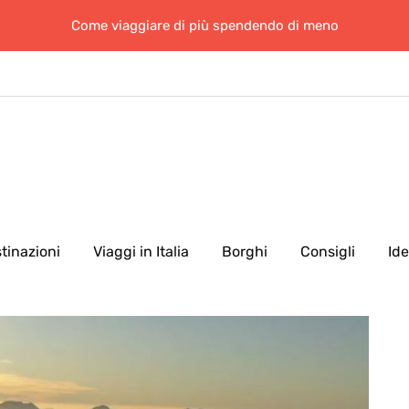
Come viaggiare di più spendendo di meno
tinazioni
Viaggi in Italia
Borghi
Consigli
Id