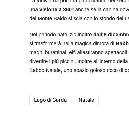
La funivia ha poi una particolarità: nel seco
una
visione a 360°
anche se la cabina dove
del Monte Baldo si scia con lo sfondo del 
Nel periodo natalizio inoltre
dall’8 dicembr
si trasformerà nella magica dimora di
Babb
maghi,burattinai, elfi allestiranno spettacoli
divertire i più piccini. Inoltre all’interno de
Babbo Natale, uno spazio goloso ricco di dolc
Lago di Garda
Natale