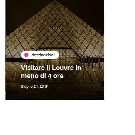
destinazioni
de
Visitare il Louvre in
Paros
meno di 4 ore
Immat
Giugno 24, 2019
Giugno 2