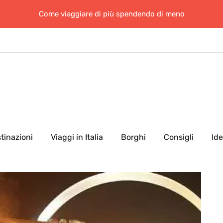
Come viaggiare di più spendendo di meno
tinazioni
Viaggi in Italia
Borghi
Consigli
Id