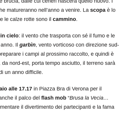
 brucia, dalle cui ceneri nascerà quello nuovo. I
che matureranno nell’anno a venire. La
scopa
è lo
 le calze rotte sono il
cammino
.
in cielo
: il vento che trasporta con sé il fumo e le
 anno. Il
garbìn
, vento vorticoso con direzione sud-
preparare i campi al prossimo raccolto, e quindi è
, da nord-est, porta tempo asciutto, il terreno sarà
 un anno difficile.
io alle 17.17
in Piazza Bra di Verona per il
nche il palco del
flash mob
“
Brusa la Vecia…
entare il divertimento dei partecipanti e la fama