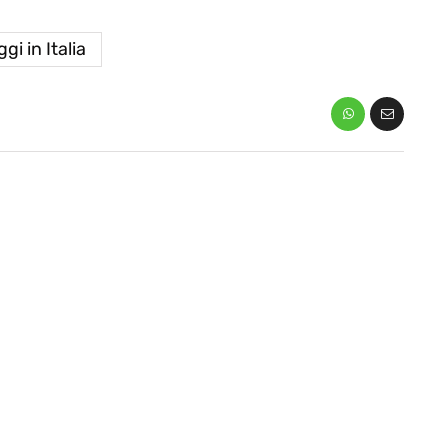
gi in Italia
eventi
cia di
Eventi di aprile 2026 a
aggio
Rimini e dintorni
Marzo 31, 2026