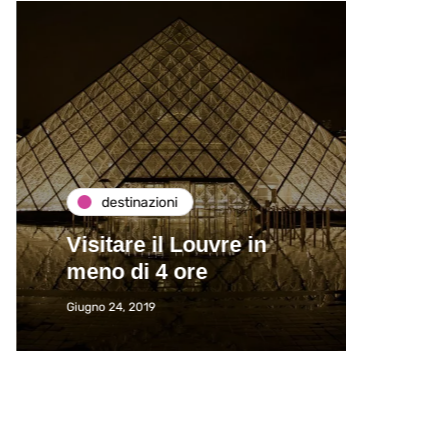
destinazioni
de
Visitare il Louvre in
Paros
meno di 4 ore
Immat
Giugno 24, 2019
Giugno 2