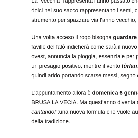
La “vecchia” rappresenta l’anno passato che
dolci nel suo sacco rappresentano i semi, 
strumento per spazzare via l’anno vecchio, e
Una volta acceso il rogo bisogna
guardare 
faville del falò indicherà come sarà il nuovo
ovest, annuncia la pioggia, essenziale per 
un presagio positivo; mentre il vento
fùrlan
quindi arido portando scarse messi, segno di
L’appuntamento allora è
domenica 6 genna
BRUSA LA VECIA. Ma quest’anno diventa a
cantando!
“:una nuova formula che vuole aum
della tradizione.