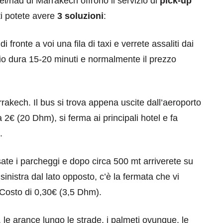
l/riad di Marrakech offrono il servizio di
pick-up
ti potete avere
3 soluzioni
:
 fronte a voi una fila di taxi e verrete assaliti dai
aggio dura 15-20 minuti e normalmente il prezzo
rakech. Il bus si trova appena uscite dall’aeroporto
eventi
ta 2€ (20 Dhm), si ferma ai principali hotel e fa
cia di
Eventi di aprile 2026 a
.
aggio
Rimini e dintorni
rsate i parcheggi e dopo circa 500 mt arriverete su
Marzo 31, 2026
inistra dal lato opposto, c’è la fermata che vi
. Costo di 0,30€ (3,5 Dhm).
o, le arance lungo le strade, i palmeti ovunque, le