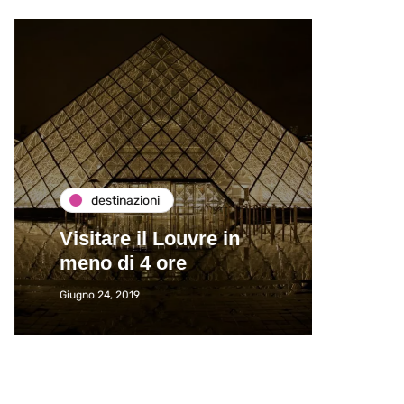
destinazioni
de
Visitare il Louvre in
Paros
meno di 4 ore
Immat
Giugno 24, 2019
Giugno 2