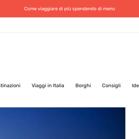
Come viaggiare di più spendendo di meno
tinazioni
Viaggi in Italia
Borghi
Consigli
Id