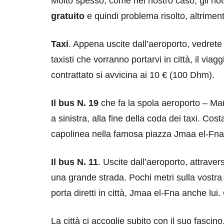
Molto spesso, come nel nostro caso, gli hote
gratuito
e quindi problema risolto, altrimen
Taxi
. Appena uscite dall’aeroporto, vedrete di
taxisti che vorranno portarvi in città, il vi
contrattato si avvicina ai 10 € (100 Dhm).
Il bus N. 19
che fa la spola aeroporto – Mar
destinazioni
destinazioni
a sinistra, alla fine della coda dei taxi. Cos
sitare il Louvre in
Paros e la Gre
capolinea nella famosa piazza Jmaa el-Fna
no di 4 ore
Immaturi il Vi
Il bus N. 11
. Uscite dall’aeroporto, attrave
no 24, 2019
Giugno 26, 2013
una grande strada. Pochi metri sulla vostra s
porta diretti in città, Jmaa el-Fna anche lui
La città ci accoglie subito con il suo fascin