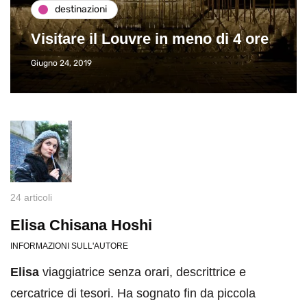
destinazioni
Pa
Visitare il Louvre in meno di 4 ore
Vi
Giugno 24, 2019
Giug
24 articoli
Elisa Chisana Hoshi
INFORMAZIONI SULL'AUTORE
Elisa
viaggiatrice senza orari, descrittrice e
cercatrice di tesori. Ha sognato fin da piccola