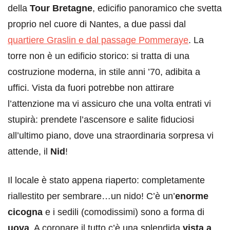
della
Tour Bretagne
, edicifio panoramico che svetta
proprio nel cuore di Nantes, a due passi dal
quartiere Graslin e dal passage Pommeraye
. La
torre non è un edificio storico: si tratta di una
costruzione moderna, in stile anni ’70, adibita a
uffici. Vista da fuori potrebbe non attirare
l’attenzione ma vi assicuro che una volta entrati vi
stupirà: prendete l’ascensore e salite fiduciosi
all’ultimo piano, dove una straordinaria sorpresa vi
attende, il
Nid
!
Il locale è stato appena riaperto: completamente
riallestito per sembrare…un nido! C’è un’
enorme
cicogna
e i sedili (comodissimi) sono a forma di
uova
. A coronare il tutto c’è una splendida
vista a