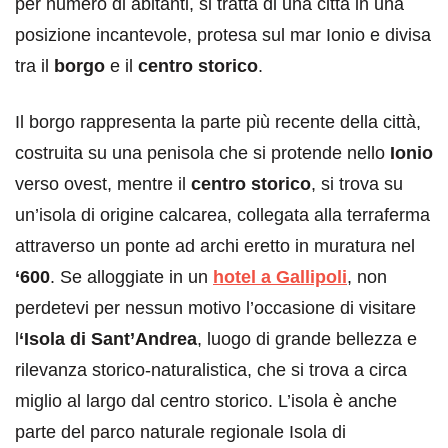
per numero di abitanti, si tratta di una città in una
posizione incantevole, protesa sul mar Ionio e divisa
tra il
borgo
e il
centro storico
.
Il borgo rappresenta la parte più recente della città,
costruita su una penisola che si protende nello
Ionio
verso ovest, mentre il
centro storico
, si trova su
un’isola di origine calcarea, collegata alla terraferma
attraverso un ponte ad archi eretto in muratura nel
‘600
. Se alloggiate in un
hotel a Gallipoli
, non
perdetevi per nessun motivo l’occasione di visitare
l
‘Isola di Sant’Andrea
, luogo di grande bellezza e
rilevanza storico-naturalistica, che si trova a circa
miglio al largo dal centro storico. L’isola è anche
parte del parco naturale regionale Isola di