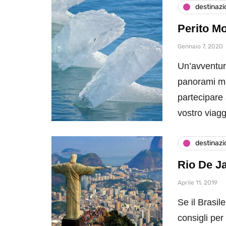
destinazi
Perito Mo
Gennaio 7, 2020
Un’avventur
panorami mo
partecipare 
vostro viagg
destinazi
Rio De Ja
Aprile 11, 2019
Se il Brasil
consigli per