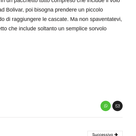
in un pacchetto tutto compreso che include il volo
ad Bolivar, poi bisogna prendere un piccolo
 modo di raggiungere le cascate. Ma non spaventatevi,
to che include soltanto un semplice sorvolo
eventi
cia di
Eventi di aprile 2026 a
aggio
Rimini e dintorni
Marzo 31, 2026
Successivo