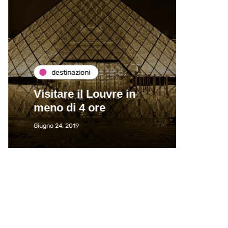
destinazioni
de
Visitare il Louvre in
Paros
meno di 4 ore
Immat
Giugno 24, 2019
Giugno 2