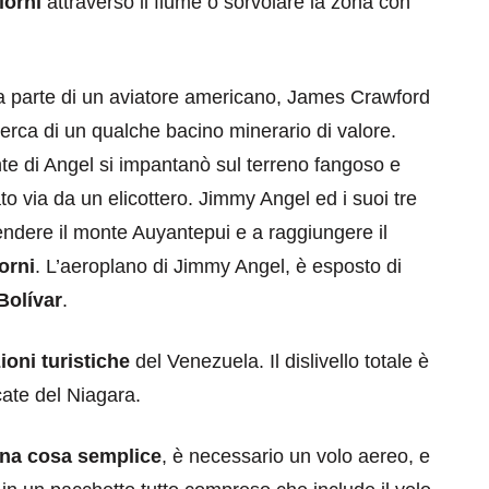
iorni
attraverso il fiume o sorvolare la zona con
da parte di un aviatore americano, James Crawford
cerca di un qualche bacino minerario di valore.
ante di Angel si impantanò sul terreno fangoso e
to via da un elicottero. Jimmy Angel ed i suoi tre
endere il monte Auyantepui e a raggiungere il
orni
. L’aeroplano di Jimmy Angel, è esposto di
Bolívar
.
zioni turistiche
del Venezuela. Il dislivello totale è
cate del Niagara.
na cosa semplice
, è necessario un volo aereo, e