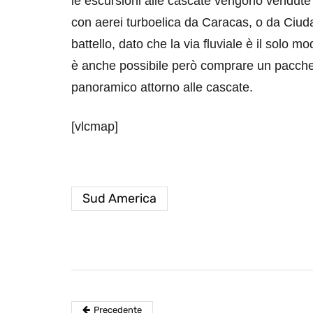
le escursioni alle cascate vengono vendute 
con aerei turboelica da Caracas, o da Ciud
battello, dato che la via fluviale è il solo
è anche possibile però comprare un pacchet
panoramico attorno alle cascate.
destinazioni
destinazioni
[vlcmap]
sitare il Louvre in
Paros e la Gre
no di 4 ore
Immaturi il Vi
no 24, 2019
Giugno 26, 2013
Sud America
Precedente