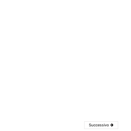
eventi
cia di
Eventi di aprile 2026 a
aggio
Rimini e dintorni
Marzo 31, 2026
Successivo