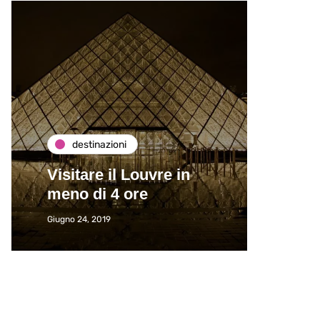
destinazioni
de
Visitare il Louvre in
Paros
meno di 4 ore
Immat
Giugno 24, 2019
Giugno 2