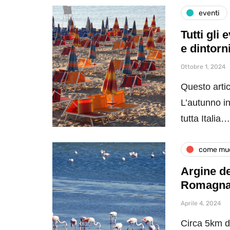
eventi
Tutti gli
e dintorn
Ottobre 1, 2024
Questo artic
L’autunno in
tutta Italia…
come muo
Argine de
Romagn
Aprile 4, 2024
Circa 5km di